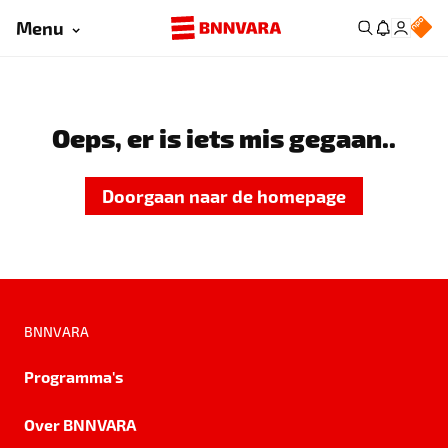
Menu
Oeps, er is iets mis gegaan..
Doorgaan naar de homepage
BNNVARA
Programma's
Over BNNVARA