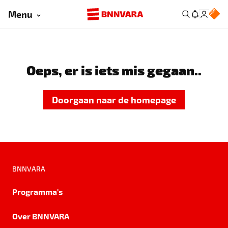
Menu
Oeps, er is iets mis gegaan..
Doorgaan naar de homepage
BNNVARA
Programma's
Over BNNVARA