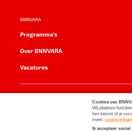
BNNVARA
Programma's
Over BNNVARA
Vacatures
Privacy
Cookie-instellingen
Algemene 