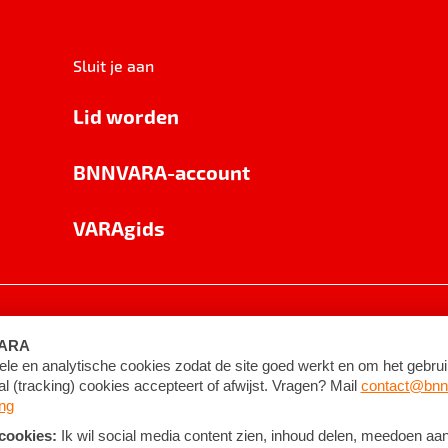
Sluit je aan
Lid worden
BNNVARA-account
VARAgids
voorwaarden
©
2026
BNNVARA