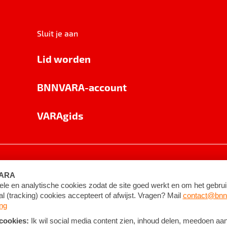
Sluit je aan
Lid worden
BNNVARA-account
VARAgids
voorwaarden
©
2026
BNNVARA