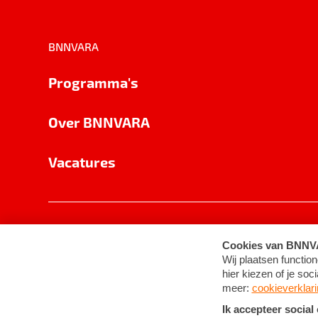
BNNVARA
Programma's
Over BNNVARA
Vacatures
Privacy
Cookie-instellingen
Algemene 