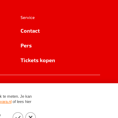
Service
Contact
Pers
Tickets kopen
RSIN 8531 62 402