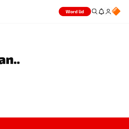
Word lid
an..