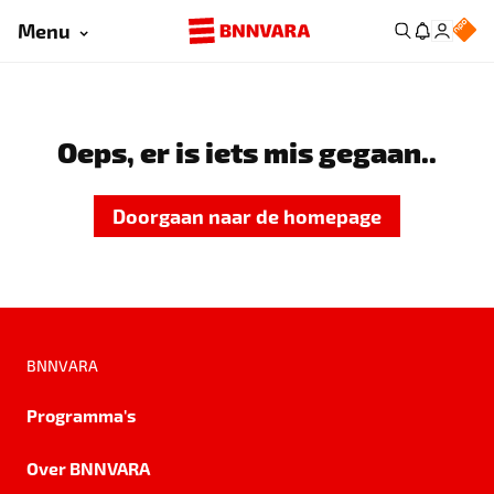
Menu
Oeps, er is iets mis gegaan..
Doorgaan naar de homepage
BNNVARA
Programma's
Over BNNVARA