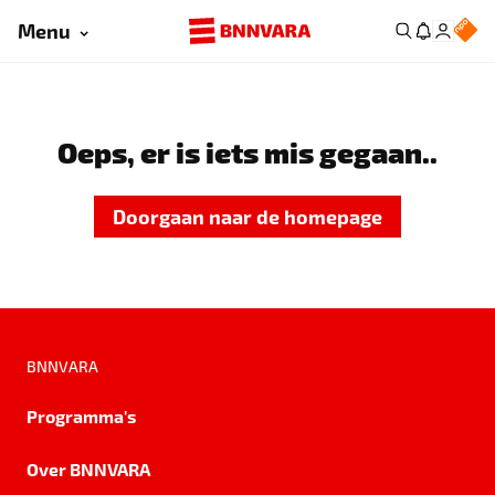
Menu
Oeps, er is iets mis gegaan..
Doorgaan naar de homepage
BNNVARA
Programma's
Over BNNVARA