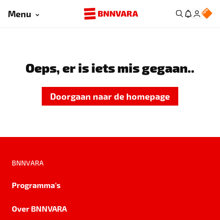
Menu
Oeps, er is iets mis gegaan..
Doorgaan naar de homepage
BNNVARA
Programma's
Over BNNVARA