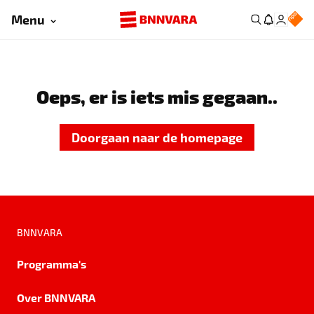
Menu
Oeps, er is iets mis gegaan..
Doorgaan naar de homepage
BNNVARA
Programma's
Over BNNVARA