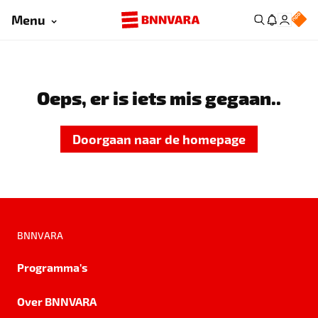
Menu
Oeps, er is iets mis gegaan..
Doorgaan naar de homepage
BNNVARA
Programma's
Over BNNVARA