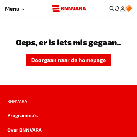
Menu
Oeps, er is iets mis gegaan..
Doorgaan naar de homepage
BNNVARA
Programma's
Over BNNVARA