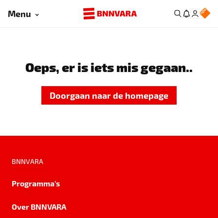
Menu
Oeps, er is iets mis gegaan..
Doorgaan naar de homepage
BNNVARA
Programma's
Over BNNVARA