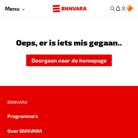
Menu
Oeps, er is iets mis gegaan..
Doorgaan naar de homepage
BNNVARA
Programma's
Over BNNVARA