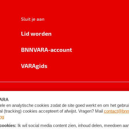
Sluit je aan
Lid worden
BNNVARA-account
VARAgids
voorwaarden
©
2026
BNNVARA