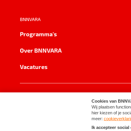
BNNVARA
Programma's
Over BNNVARA
Vacatures
Privacy
Cookie-instellingen
Algemene 