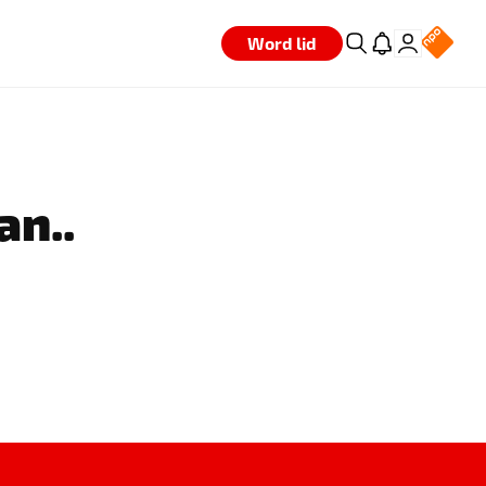
Word lid
an..