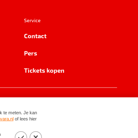
Service
Contact
Pers
Tickets kopen
RSIN 8531 62 402