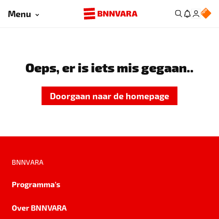
Menu
Oeps, er is iets mis gegaan..
Doorgaan naar de homepage
BNNVARA
Programma's
Over BNNVARA