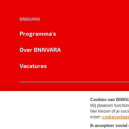
BNNVARA
Programma's
Over BNNVARA
Vacatures
Privacy
Cookie-instellingen
Algemene 