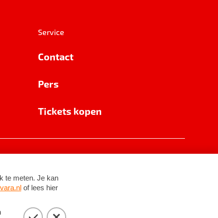
Service
Contact
Pers
Tickets kopen
RSIN 8531 62 402