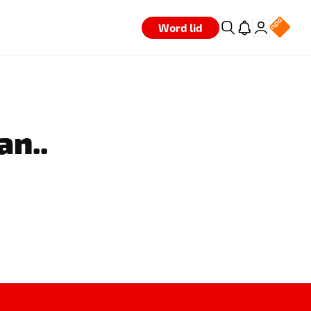
Word lid
an..