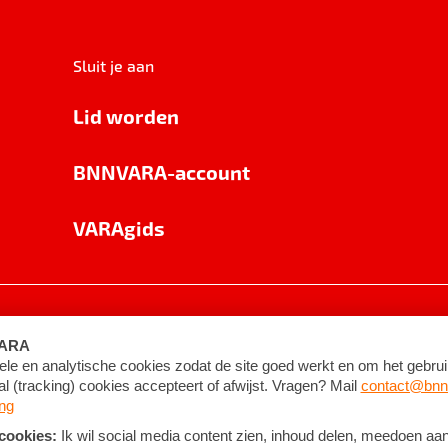
Sluit je aan
Lid worden
BNNVARA-account
VARAgids
voorwaarden
©
2026
BNNVARA