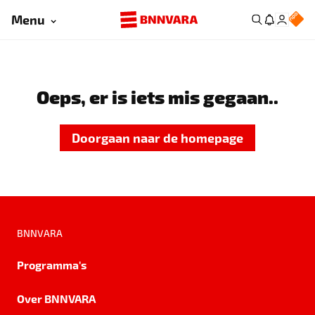
Menu
Oeps, er is iets mis gegaan..
Doorgaan naar de homepage
BNNVARA
Programma's
Over BNNVARA