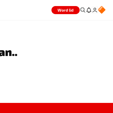
Word lid
an..