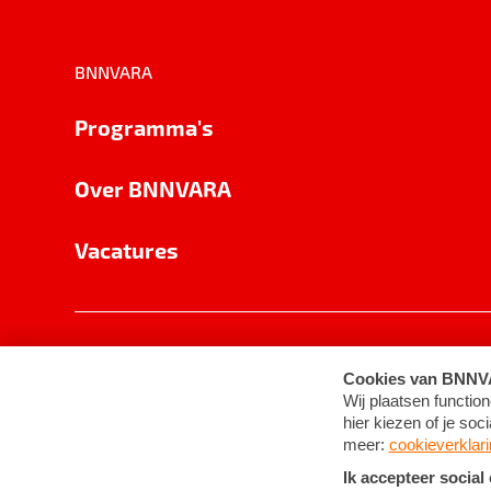
BNNVARA
Programma's
Over BNNVARA
Vacatures
Privacy
Cookie-instellingen
Algemene 