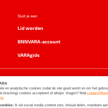
Sluit je aan
Lid worden
BNNVARA-account
VARAgids
voorwaarden
©
2026
BNNVARA