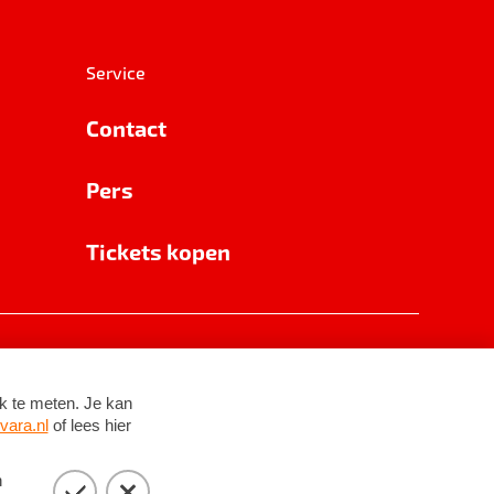
Service
Contact
Pers
Tickets kopen
RSIN 8531 62 402