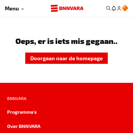
Menu
Oeps, er is iets mis gegaan..
Doorgaan naar de homepage
BNNVARA
Programma's
Over BNNVARA