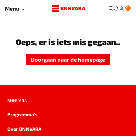
Menu
Oeps, er is iets mis gegaan..
Doorgaan naar de homepage
BNNVARA
Programma's
Over BNNVARA