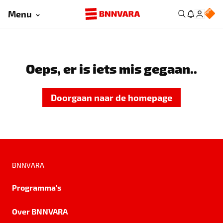
Menu
Oeps, er is iets mis gegaan..
Doorgaan naar de homepage
BNNVARA
Programma's
Over BNNVARA