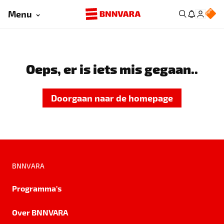
Menu
Oeps, er is iets mis gegaan..
Doorgaan naar de homepage
BNNVARA
Programma's
Over BNNVARA