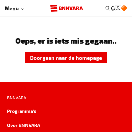
Menu
Oeps, er is iets mis gegaan..
Doorgaan naar de homepage
BNNVARA
Programma's
Over BNNVARA