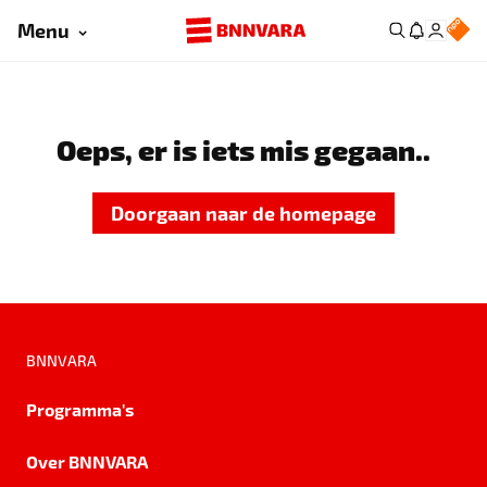
Menu
Oeps, er is iets mis gegaan..
Doorgaan naar de homepage
BNNVARA
Programma's
Over BNNVARA