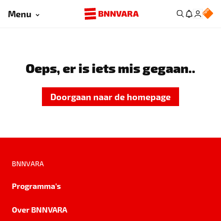
Menu
Oeps, er is iets mis gegaan..
Doorgaan naar de homepage
BNNVARA
Programma's
Over BNNVARA