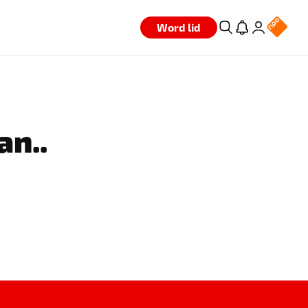
Word lid
an..