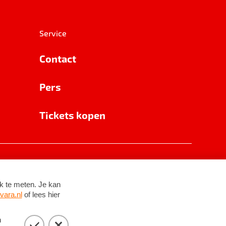
Service
Contact
Pers
Tickets kopen
RSIN 8531 62 402