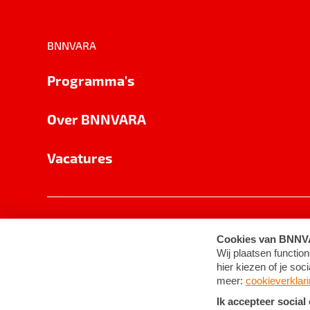
BNNVARA
Programma's
Over BNNVARA
Vacatures
Privacy
Cookie-instellingen
Algemene 