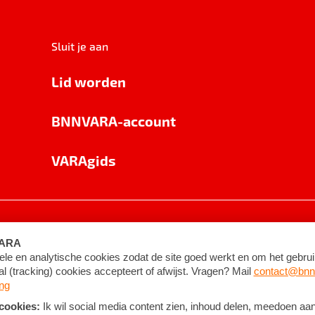
Sluit je aan
Lid worden
BNNVARA-account
VARAgids
voorwaarden
©
2026
BNNVARA