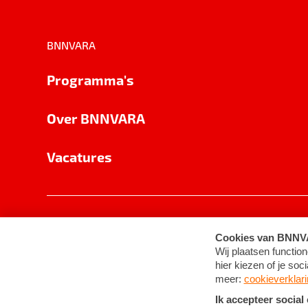
BNNVARA
Programma's
Over BNNVARA
Vacatures
Privacy
Cookie-instellingen
Algemene 