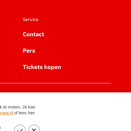
Service
Contact
Pers
Tickets kopen
RSIN 8531 62 402