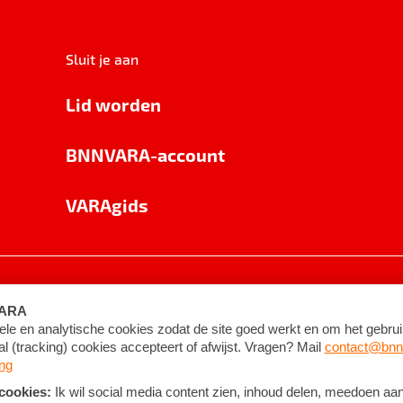
Sluit je aan
Lid worden
BNNVARA-account
VARAgids
voorwaarden
©
2026
BNNVARA