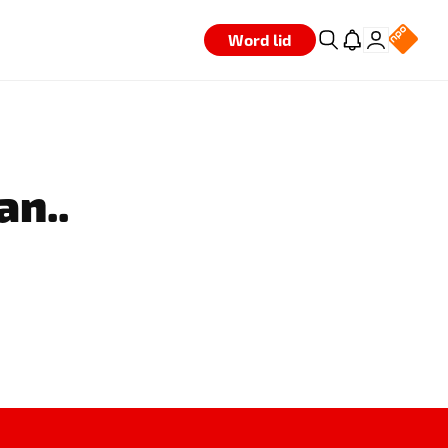
Word lid
an..