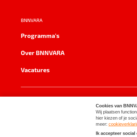
BNNVARA
Programma's
Over BNNVARA
Vacatures
Privacy
Cookie-instellingen
Algemene 