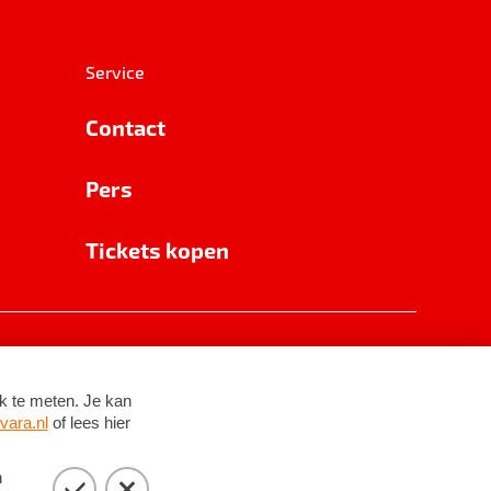
Service
Contact
Pers
Tickets kopen
RSIN 8531 62 402