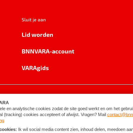
Sluit je aan
Lid worden
BNNVARA-account
VARAgids
voorwaarden
©
2026
BNNVARA