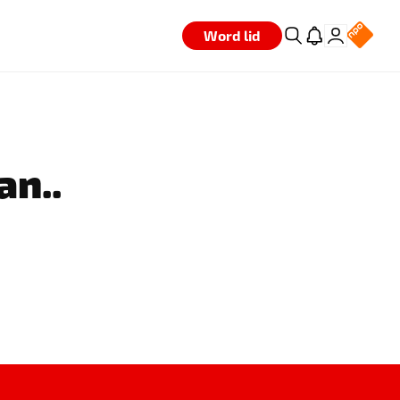
Word lid
an..