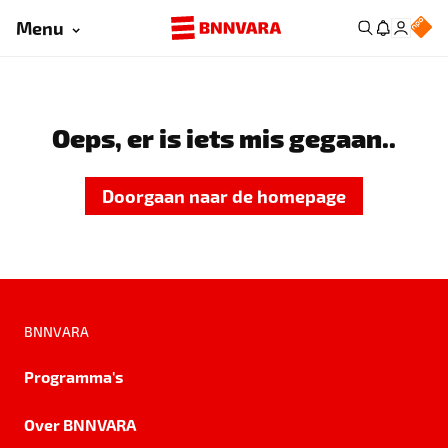
Menu
Oeps, er is iets mis gegaan..
Doorgaan naar de homepage
BNNVARA
Programma's
Over BNNVARA