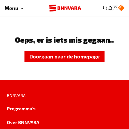
Menu
Oeps, er is iets mis gegaan..
Doorgaan naar de homepage
BNNVARA
Programma's
Over BNNVARA