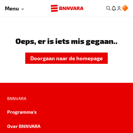
Menu
Oeps, er is iets mis gegaan..
Doorgaan naar de homepage
BNNVARA
Programma's
Over BNNVARA