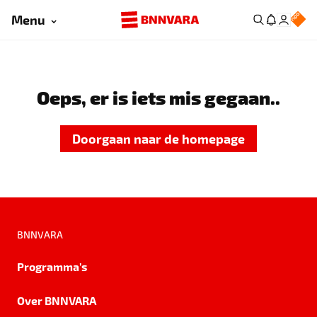
Menu
Oeps, er is iets mis gegaan..
Doorgaan naar de homepage
BNNVARA
Programma's
Over BNNVARA