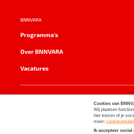
BNNVARA
Programma's
Over BNNVARA
Vacatures
Privacy
Cookie-instellingen
Algemene 