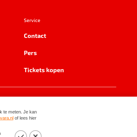
Service
Contact
Pers
Tickets kopen
RSIN 8531 62 402