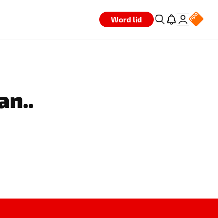
Word lid
an..