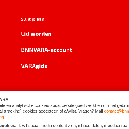
Sluit je aan
Lid worden
BNNVARA-account
VARAgids
voorwaarden
©
2026
BNNVARA