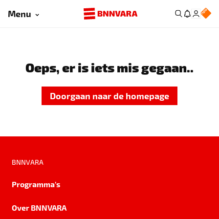
Menu
Oeps, er is iets mis gegaan..
Doorgaan naar de homepage
BNNVARA
Programma's
Over BNNVARA