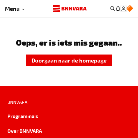
Menu
Oeps, er is iets mis gegaan..
Doorgaan naar de homepage
BNNVARA
Programma's
Over BNNVARA