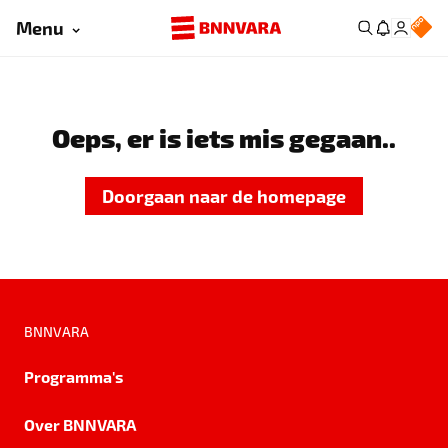
Menu
Oeps, er is iets mis gegaan..
Doorgaan naar de homepage
BNNVARA
Programma's
Over BNNVARA