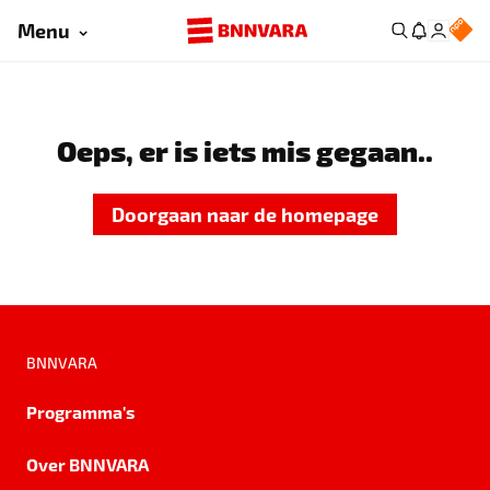
Menu
Oeps, er is iets mis gegaan..
Doorgaan naar de homepage
BNNVARA
Programma's
Over BNNVARA