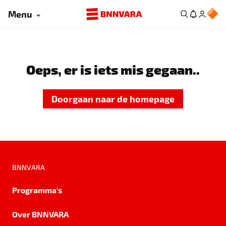
Menu
Oeps, er is iets mis gegaan..
Doorgaan naar de homepage
BNNVARA
Programma's
Over BNNVARA