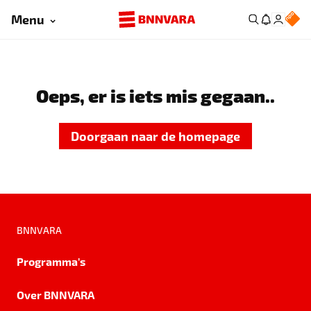
Menu
Oeps, er is iets mis gegaan..
Doorgaan naar de homepage
BNNVARA
Programma's
Over BNNVARA