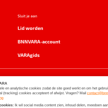
Sluit je aan
Lid worden
BNNVARA-account
VARAgids
voorwaarden
©
2026
BNNVARA