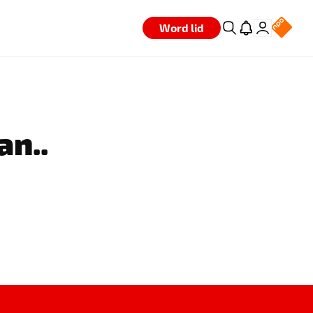
Word lid
an..