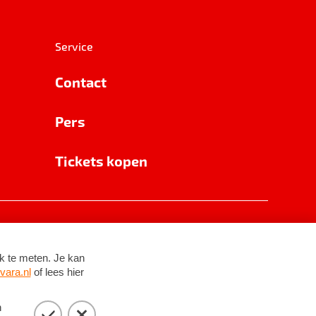
Service
Contact
Pers
Tickets kopen
RSIN 8531 62 402