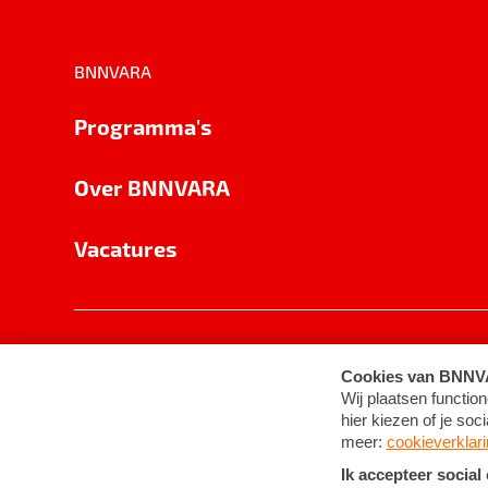
BNNVARA
Programma's
Over BNNVARA
Vacatures
Privacy
Cookie-instellingen
Algemene 