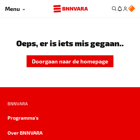
Menu
Oeps, er is iets mis gegaan..
Doorgaan naar de homepage
BNNVARA
Programma's
Over BNNVARA