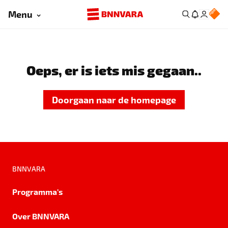
Menu
Oeps, er is iets mis gegaan..
Doorgaan naar de homepage
BNNVARA
Programma's
Over BNNVARA