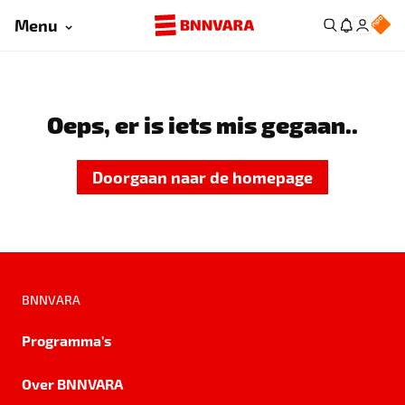
Menu
Oeps, er is iets mis gegaan..
Doorgaan naar de homepage
BNNVARA
Programma's
Over BNNVARA