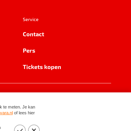
Service
Contact
Pers
Tickets kopen
RSIN 8531 62 402