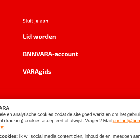
Sluit je aan
Lid worden
BNNVARA-account
VARAgids
voorwaarden
©
2026
BNNVARA