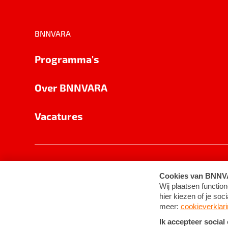
BNNVARA
Programma's
Over BNNVARA
Vacatures
Privacy
Cookie-instellingen
Algemene 