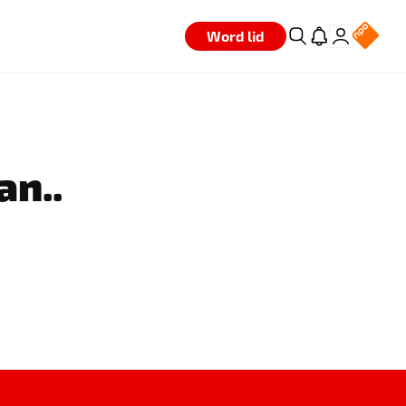
Word lid
an..