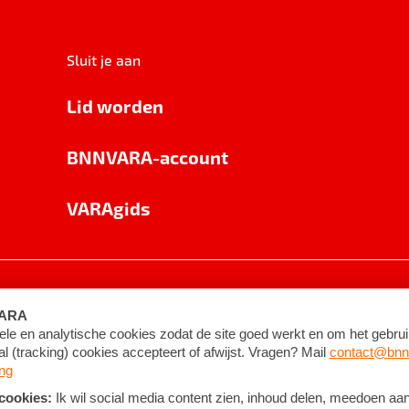
Sluit je aan
Lid worden
BNNVARA-account
VARAgids
voorwaarden
©
2026
BNNVARA