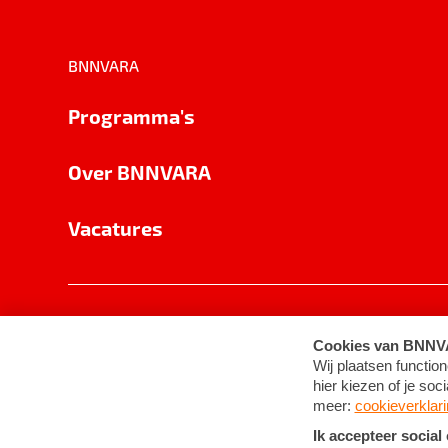
BNNVARA
Programma's
Over BNNVARA
Vacatures
Privacy
Cookie-instellingen
Algemene 