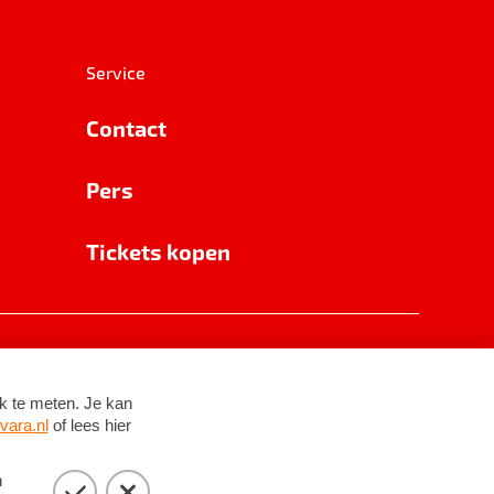
Service
Contact
Pers
Tickets kopen
RSIN 8531 62 402