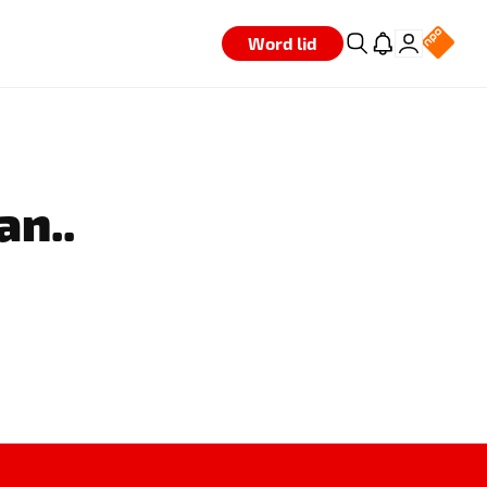
Word lid
an..