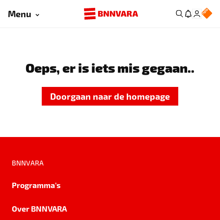
Menu
Oeps, er is iets mis gegaan..
Doorgaan naar de homepage
BNNVARA
Programma's
Over BNNVARA