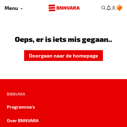
Menu
Oeps, er is iets mis gegaan..
Doorgaan naar de homepage
BNNVARA
Programma's
Over BNNVARA