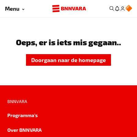
Menu
Oeps, er is iets mis gegaan..
Doorgaan naar de homepage
BNNVARA
Programma's
Over BNNVARA