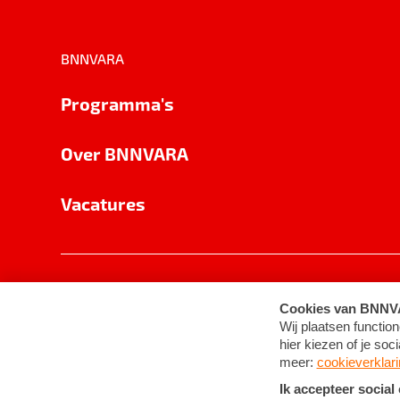
BNNVARA
Programma's
Over BNNVARA
Vacatures
Privacy
Cookie-instellingen
Algemene 