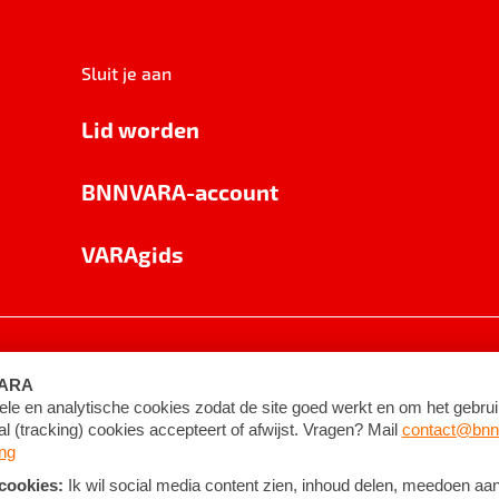
Sluit je aan
Lid worden
BNNVARA-account
VARAgids
voorwaarden
©
2026
BNNVARA