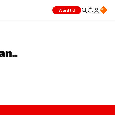
Word lid
an..