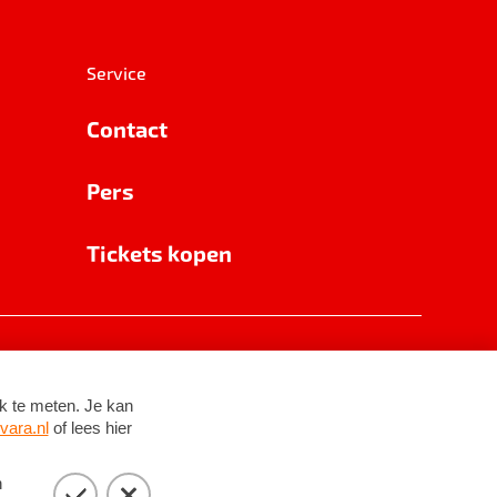
Service
Contact
Pers
Tickets kopen
RSIN 8531 62 402