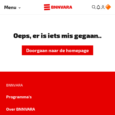
Menu
Oeps, er is iets mis gegaan..
Doorgaan naar de homepage
BNNVARA
Programma's
Over BNNVARA