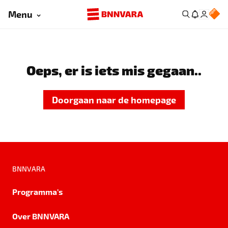
Menu
Oeps, er is iets mis gegaan..
Doorgaan naar de homepage
BNNVARA
Programma's
Over BNNVARA